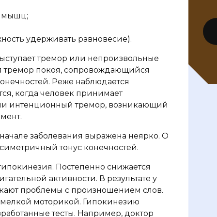
) мышц;
ность удерживать равновесие).
ыступает тремор или непроизвольные
ся тремор покоя, сопровождающийся
онечностей. Реже наблюдается
ся, когда человек принимает
или интенционный тремор, возникающий
мент.
начале заболевания выражена неярко. О
ссиметричный тонус конечностей.
гипокинезия. Постепенно снижается
гательной активности. В результате у
икают проблемы с произношением слов.
с мелкой моторикой. Гипокинезию
работанные тесты. Например, доктор