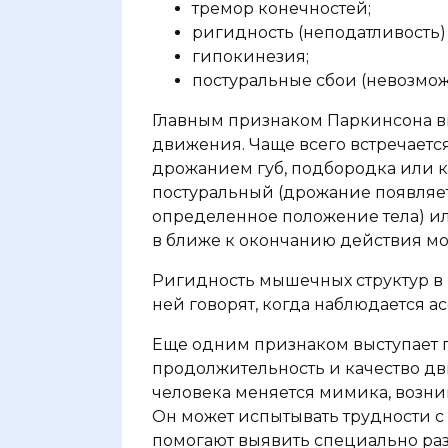
тремор конечностей;
ригидность (неподатливость
гипокинезия;
постуральные сбои (невозмож
Главным признаком Паркинсона в
движения. Чаще всего встречает
дрожанием губ, подбородка или к
постуральный (дрожание появляет
определенное положение тела) 
в ближе к окончанию действия мо
Ригидность мышечных структур в 
ней говорят, когда наблюдается а
Еще одним признаком выступает 
продолжительность и качество дви
человека меняется мимика, возн
Он может испытывать трудности 
помогают выявить специально раз