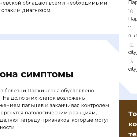
Па
еневской обладают всеми необходимыми
с таким диагнозом.
Па
в 
city
city
сона симптомы
ов болезни Паркинсона обусловлено
 На долю этих клеток возложены
жением пальцев и заканчивая контролем
То
двергнутся патологическим реакциям,
деляют тетраду признаков, которые могут
ко
ности:
те