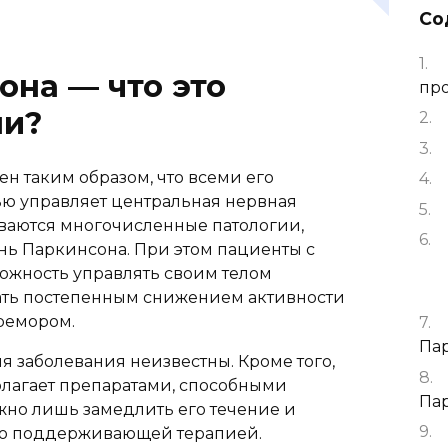
Со
она — что это
пр
ми?
н таким образом, что всеми его
ю управляет центральная нервная
ваются многочисленные патологии,
знь Паркинсона. При этом пациенты с
ожность управлять своим телом
знать постепенным снижением активности
тремором.
Па
 заболевания неизвестны. Кроме того,
олагает препаратами, способными
Па
жно лишь замедлить его течение и
го поддерживающей терапией.