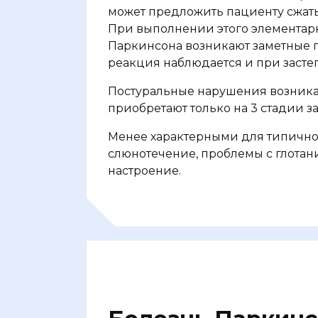
может предложить пациенту сжать 
При выполнении этого элементарн
Паркинсона возникают заметные п
реакция наблюдается и при засте
Постуральные нарушения возника
приобретают только на 3 стадии з
Менее характерными для типичн
слюнотечение, проблемы с глота
настроение.